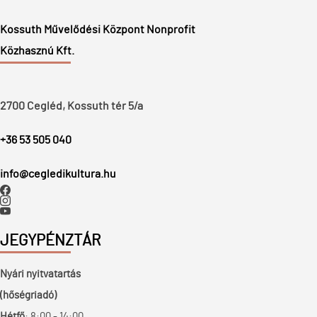
Kossuth Művelődési Központ Nonprofit
Közhasznú Kft.
2700 Cegléd, Kossuth tér 5/a
+36 53 505 040
info@cegledikultura.hu
JEGYPÉNZTÁR
Nyári nyitvatartás
(hőségriadó)
Hétfő
: 8:00 - 14:00